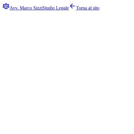
Avv. Marco Sizzi
Studio Legale
Torna al sito
Ho ricevuto un'informazione di garanzia:
cosa fare e cosa evitare
Che cos'è davvero l'informazione di garanzia (art. 369 c.p.p.), come
distinguerla da atti simili, quali diritti hai e le prime mosse corrette da
compiere.